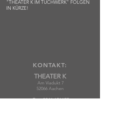
"THEATER K IM TUCHWERK" FOLGEN
IN KÜRZE!
KONTAKT:
THEATER K
Am Viadukt 7
52066 Aachen
Fon:
0241 151155
theater-k@arcor.de
für Nachrichten,
Mail:
Reservierungen, sowie die Bestellung
unseres monatlich erscheinenden
Newsletters