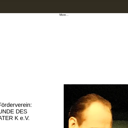
More...
NDE DES
ER K
Förderverein:
UNDE DES
TER K e.V.