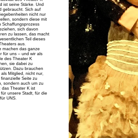
d ist seine Stärke. Und
d gebraucht. Sich auf
egebenheiten nicht nur
ellen, sondern diese mit
en Schaffungsprozess
eziehen, sich davon
ieren zu lassen, das macht
wesentlichen Teil dieses
 Theaters aus.
e machen das ganze
 für uns – und wir als
e des Theater K
hen, sie dabei zu
tützen. Dazu brauchen
 als Mitglied, nicht nur,
finanzielle Seite zu
n, sondern auch um zu
 das Theater K ist
 für unsere Stadt, für die
 für UNS.