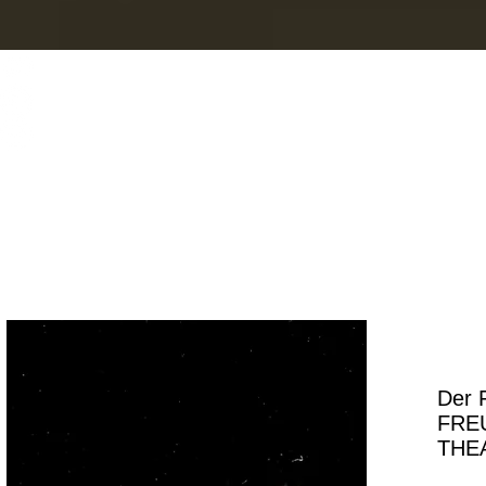
FREU
THEAT
Der 
FRE
THEA