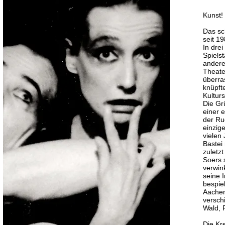
Kunst! 
Das sc
seit 1
In dre
Spielst
andere
Theate
überra
knüpft
Kultur
Die Gr
einer 
der Rud
einzig
vielen
Bastei
zuletz
Soers 
verwin
seine 
bespie
Aache
versch
Wald, 
Die Kre