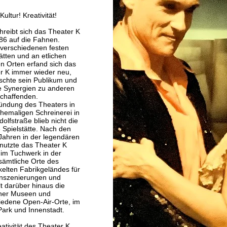
Kultur! Kreativität!
hreibt sich das Theater K
986 auf die Fahnen.
i verschiedenen festen
ätten und an etlichen
n Orten erfand sich das
r K immer wieder neu,
schte sein Publikum und
e Synergien zu anderen
schaffenden.
ündung des Theaters in
ehemaligen Schreinerei in
olfstraße blieb nicht die
e Spielstätte. Nach den
 Jahren in der legendären
 nutzte das Theater K
t im Tuchwerk in der
sämtliche Orte des
kelten Fabrikgeländes für
Inszenierungen und
lt darüber hinaus die
ner Museen und
iedene Open-Air-Orte, im
Park und Innenstadt.
ativität des Theater K