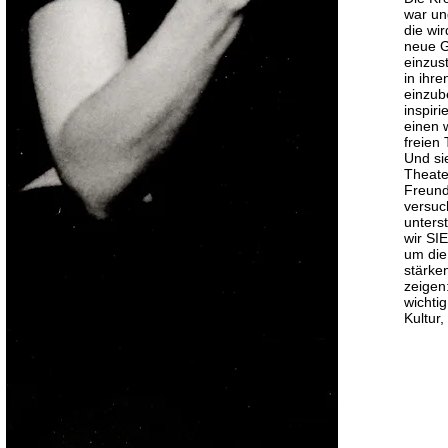
war un
die wir
neue G
einzust
in ihr
einzub
inspir
einen 
freien
Und si
Theater
Freund
versuc
unters
wir SIE
um die 
stärke
zeigen:
wichtig
Kultur,