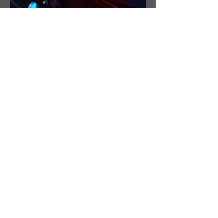
KONTAKT:
THEATER K
Am Viadukt 7
52066 Aachen
Fon:
0241 151155