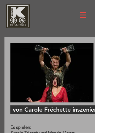
von Carole Fréchette inszeniert von Annett
Es spielen:
Svenja Triesch und Marvin Moers