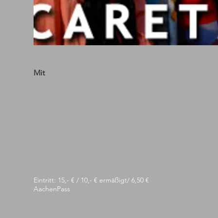
Mit
Eintritt: 15,- € / 10,- € ermäßigt/ 6,50 €
AachenPass