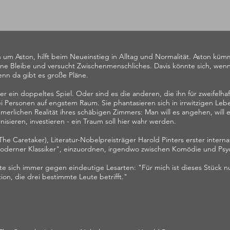
 um Aston, hilft beim Neueinstieg in Alltag und Normalität. Aston küm
eine Bleibe und versucht Zwischenmenschliches. Davis könnte sich, wenn
nn da gibt es große Pläne.
aber ein doppeltes Spiel. Oder sind es die anderen, die ihn für zweifelh
i Personen auf engstem Raum. Sie phantasieren sich in irrwitzigen Le
merlichen Realität ihres schäbigen Zimmers: Man will es angehen, will
isieren, investieren - ein Traum soll hier wahr werden.
he Caretaker), Literatur-Nobelpreisträger Harold Pinters erster internati
"moderner Klassiker", einzuordnen, irgendwo zwischen Komödie und Psych
rrte sich immer gegen eindeutige Lesarten: "Für mich ist dieses Stück 
ion, die drei bestimmte Leute betrifft."