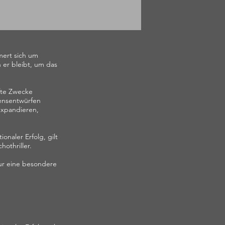
mert sich um
 er bleibt, um das
afte Zwecke
bensentwürfen
 expandieren,
onaler Erfolg, gilt
othriller.
nur eine besondere