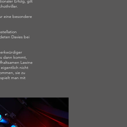
onaler Erfolg, gilt
othriller.
nur eine besondere
tellation
ndeten Davies bei
merkwürdiger
Was dann kommt,
ufhaltsamen Lawine
eigentlich nicht
kommen, sie zu
 spielt man mit