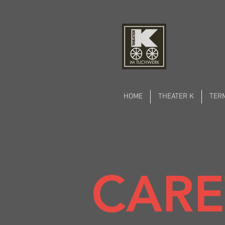
HOME
THEATER K
TER
CARE