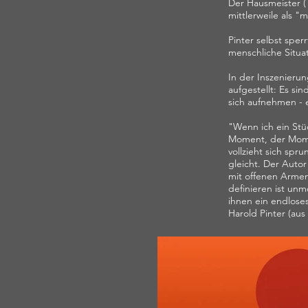
Der Hausmeister (T
mittlerweile als 
Pinter selbst spe
menschliche Situat
In der Inszenieru
aufgestellt: Es si
sich aufnehmen - e
"Wenn ich ein Stü
Moment, der Momen
vollzieht sich spr
gleicht. Der Autor
mit offenen Armen
definieren ist unm
ihnen ein endlose
Harold Pinter (au