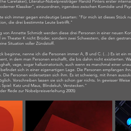
he Caretaker), Literatur-Nobelpreisträger Harold Pinters erster internati
"moderner Klassiker", einzuordnen, irgendwo zwischen Komödie und Psych
rrte sich immer gegen eindeutige Lesarten: "Für mich ist dieses Stück 
ion, die drei bestimmte Leute betrifft."
ng von Annette Schmidt werden diese drei Personen in einer neuen Kons
nd im Theater K nicht Brüder, sondern zwei Schwestern, die den gestra
ine Situation voller Zündstoff.
ck beginne, nenne ich die Personen immer A, B und C. (…) Es ist ein 
t, in dem man Personen erschafft, die bis dahin nicht existierten. 
unghaft, vage, sogar halluzinatorisch, auch wenn es manchmal einer una
 befindet sich in einer eigenartigen Lage. Die Personen empfangen ihn 
. Die Personen widersetzen sich ihm. Es ist schwierig, mit ihnen auszu
öglich. Vorschreiben lassen sie sich schon gar nichts. In gewisser Weise
s Spiel: Katz und Maus, Blindekuh, Verstecken."
s der Rede zur Nobelpreisverleihung 2005)