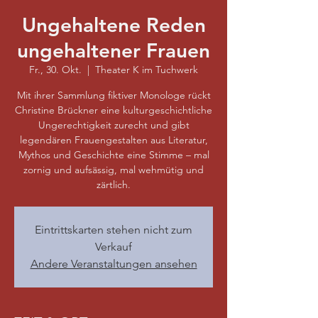
Ungehaltene Reden
ungehaltener Frauen
Fr., 30. Okt.
  |  
Theater K im Tuchwerk
Mit ihrer Sammlung fiktiver Monologe rückt
Christine Brückner eine kulturgeschichtliche
Ungerechtigkeit zurecht und gibt
legendären Frauengestalten aus Literatur,
Mythos und Geschichte eine Stimme – mal
zornig und aufsässig, mal wehmütig und
zärtlich.
Eintrittskarten stehen nicht zum
Verkauf
Andere Veranstaltungen ansehen