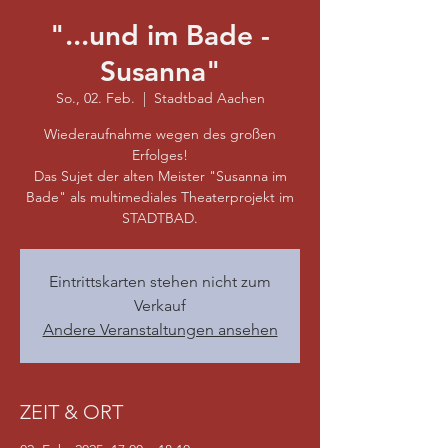
"...und im Bade -
Susanna"
So., 02. Feb.
  |  
Stadtbad Aachen
Wiederaufnahme wegen des großen
Erfolges!
Das Sujet der alten Meister "Susanna im
Bade" als multimediales Theaterprojekt im
STADTBAD.
Eintrittskarten stehen nicht zum
Verkauf
Andere Veranstaltungen ansehen
ZEIT & ORT