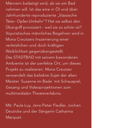
Männern belästigt wird, als sie ein Bad 
nehmen will. Ist das eine in Öl und über 
Jahrhunderte reproduzierte „klassische 
Täter- Opfer-Umkehr“? Hat sie selbst den 
Übergriff provoziert - weil sie so schön ist? 
Voyuristisches männliches Begehren wird in 
Mona Creutzers Inszenierung einer 
verletzlichen und doch kräftigen 
Weiblichkeit gegenübergestellt.
Das STADTBAD mit seinem besonderen 
Ambiente ist der perfekte Ort, um dieses 
Projekt zu realisieren. Mona Creutzer 
verwandelt das beliebte Sujet der alten 
Meister `Susanna im Bade´ mit Schauspiel, 
Gesang und Videoprojektionen zum 
multimedialen Theatererlebnis.
Mit: Paula Luy, Jens-Peter Fiedler, Jochen 
Deuticke und der Sängerin Catharina 
Marquet. 