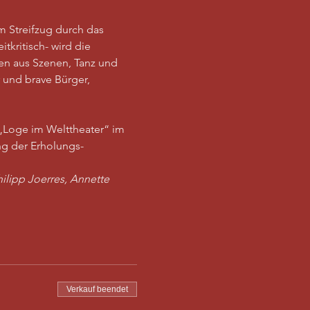
m Streifzug durch das 
kritisch- wird die 
en aus Szenen, Tanz und 
und brave Bürger, 
„Loge im Welttheater“ im 
g der Erholungs-
ilipp Joerres, Annette 
Verkauf beendet