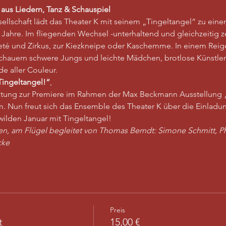
aus Liedern, Tanz & Schauspiel
ellschaft lädt das Theater K mit seinem „Tingeltangel“ zu eine
Jahre. Im fliegenden Wechsel -unterhaltend und gleichzeitig zeit
eté und Zirkus, zur Kiezkneipe oder Kaschemme. In einem Reig
auern schwere Jungs und leichte Mädchen, brotlose Künstler 
e aller Couleur.
Tingeltangel!“
,
eitung zur Premiere im Rahmen der Max Beckmann Ausstellung 
Nun freut sich das Ensemble des Theater K über die Einladun
wilden Januar mit Tingeltangel!
en, am Flügel begleitet von Thomas Berndt: Simone Schmitt, Ph
cke
Preis
t
15,00 €