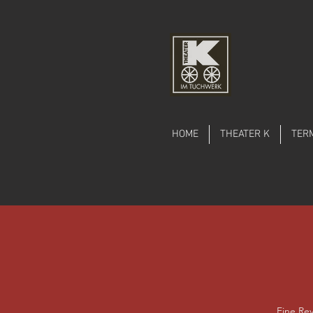
HOME
THEATER K
TER
Eine Re