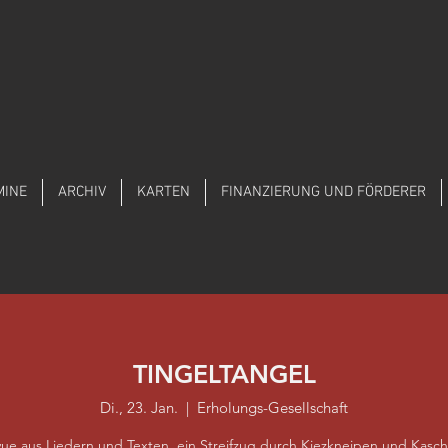
MINE
ARCHIV
KARTEN
FINANZIERUNG UND FÖRDERER
TINGELTANGEL
Di., 23. Jan.
  |  
Erholungs-Gesellschaft
vue aus Liedern und Texten, ein Streifzug durch Kiezkneipen und Kas