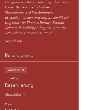
Zeitgenossen Beckmanns folgt das Theater 
K dem flanierenden Künstler durch 
Kiezkneipen und Kaschemmen.  
Es spielen, tanzen und singen, am Flügel 
begleitet von Thomas Berndt: Simone 
Schmitt, Falk Philippe Pognan, Annette 
Schmidt und Jochen Deuticke
mehr lesen
Reservierung
Ausverkauft
Tickettyp
Reservierung
Mehr Infos
Preis