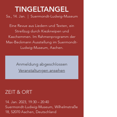
TINGELTANGEL
Sa., 14. Jan.
  |  
Suermondt-Ludwig-Museum
Eine Revue aus Liedern und Texten, ein
Streifzug durch Kiezkneipen und
Kaschemmen. Im Rahmenprogramm der
Max-Beckmann Ausstellung im Suermondt-
Ludwig-Museum, Aachen.
Anmeldung abgeschlossen
Veranstaltungen ansehen
ZEIT & ORT
14. Jan. 2023, 19:30 – 20:40
Suermondt-Ludwig-Museum, Wilhelmstraße
18, 52070 Aachen, Deutschland