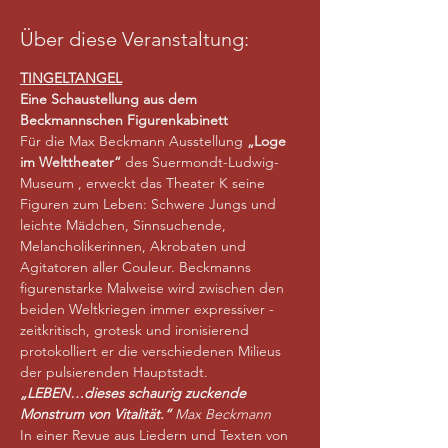
Über diese Veranstaltung:
TINGELTANGEL
Eine Schaustellung aus dem 
Beckmannschen Figurenkabinett
Für die Max Beckmann Ausstellung 
„Loge 
im Welttheater“ 
des Suermondt-Ludwig-
Museum , erweckt das Theater K seine 
Figuren zum Leben: Schwere Jungs und 
leichte Mädchen, Sinnsuchende, 
Melancholikerinnen, Akrobaten und 
Agitatoren aller Couleur. Beckmanns 
figurenstarke Malweise wird zwischen den 
beiden Weltkriegen immer expressiver -
zeitkritisch, grotesk und ironisierend 
protokolliert er die verschiedenen Milieus 
der pulsierenden Hauptstadt.
„LEBEN…dieses schaurig zuckende 
Monstrum von Vitalität.“ 
Max Beckmann
In einer Revue aus Liedern und Texten von 