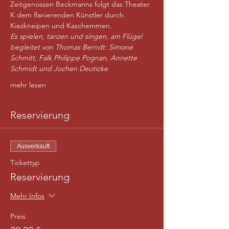
Zeitgenossen Beckmanns folgt das Theater 
K dem flanierenden Künstler durch 
Kiezkneipen und Kaschemmen.  
Es spielen, tanzen und singen, am Flügel 
begleitet von Thomas Berndt: Simone 
Schmitt, Falk Philippe Pognan, Annette 
Schmidt und Jochen Deuticke
mehr lesen
Reservierung
Ausverkauft
Tickettyp
Reservierung
Mehr Infos
Preis