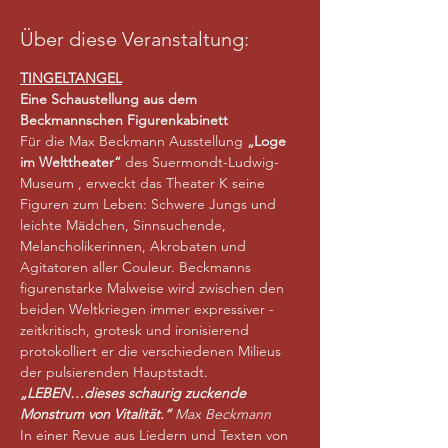
Über diese Veranstaltung:
TINGELTANGEL
Eine Schaustellung aus dem 
Beckmannschen Figurenkabinett
Für die Max Beckmann Ausstellung 
„Loge 
im Welttheater“ 
des Suermondt-Ludwig-
Museum , erweckt das Theater K seine 
Figuren zum Leben: Schwere Jungs und 
leichte Mädchen, Sinnsuchende, 
Melancholikerinnen, Akrobaten und 
Agitatoren aller Couleur. Beckmanns 
figurenstarke Malweise wird zwischen den 
beiden Weltkriegen immer expressiver -
zeitkritisch, grotesk und ironisierend 
protokolliert er die verschiedenen Milieus 
der pulsierenden Hauptstadt.
„LEBEN…dieses schaurig zuckende 
Monstrum von Vitalität.“ 
Max Beckmann
In einer Revue aus Liedern und Texten von 