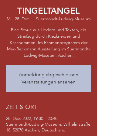
TINGELTANGEL
Mi., 28. Dez.
  |  
Suermondt-Ludwig-Museum
Eine Revue aus Liedern und Texten, ein
Streifzug durch Kiezkneipen und
Kaschemmen. Im Rahmenprogramm der
Max-Beckmann Ausstellung im Suermondt-
Ludwig-Museum, Aachen.
Anmeldung abgeschlossen
Veranstaltungen ansehen
ZEIT & ORT
28. Dez. 2022, 19:30 – 20:40
Suermondt-Ludwig-Museum, Wilhelmstraße
18, 52070 Aachen, Deutschland