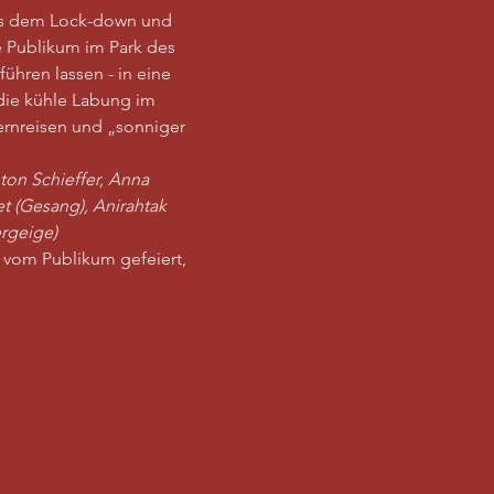
aus dem Lock-down und 
e Publikum im Park des 
hren lassen - in eine 
ie kühle Labung im 
ernreisen und „sonniger 
ton Schieffer, Anna 
t (Gesang), Anirahtak 
ergeige)
vom Publikum gefeiert, 