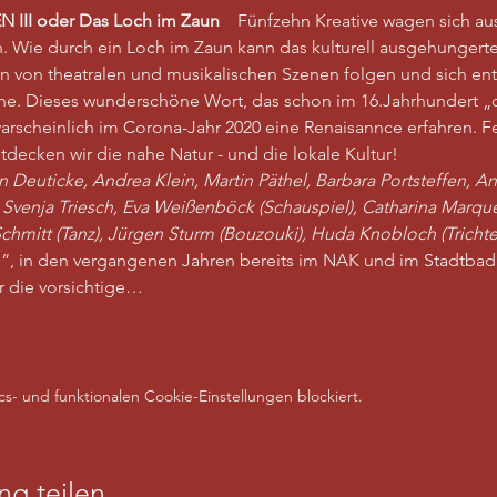
 III
oder Das Loch im Zaun
    Fünfzehn Kreative wagen sich 
n. Wie durch ein Loch im Zaun kann das kulturell ausgehungert
von theatralen und musikalischen Szenen folgen und sich entfü
e. Dieses wunderschöne Wort, das schon im 16.Jahrhundert „d
arscheinlich im Corona-Jahr 2020 eine Renaisannce erfahren. F
ecken wir die nahe Natur - und die lokale Kultur! 
Deuticke, Andrea Klein, Martin Päthel, Barbara Portsteffen, An
Svenja Triesch, Eva Weißenböck (Schauspiel), Catharina Marque
chmitt (Tanz), Jürgen Sturm (Bouzouki), Huda Knobloch (Tricht
“, in den vergangenen Jahren bereits im NAK und im Stadtbad 
r die vorsichtige…
- und funktionalen Cookie-Einstellungen blockiert.
ng teilen