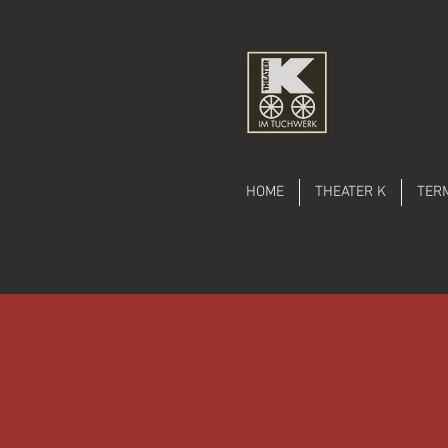
HOME
THEATER K
TER