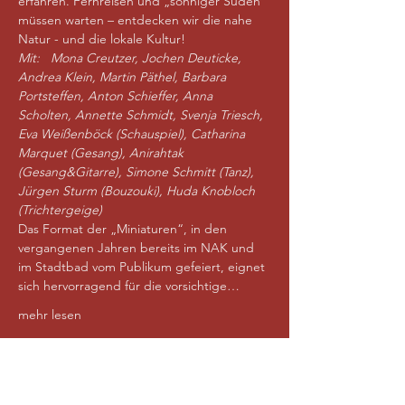
erfahren. Fernreisen und „sonniger Süden“ 
müssen warten – entdecken wir die nahe 
Natur - und die lokale Kultur! 
Mit:  
Mona Creutzer, Jochen Deuticke, 
Andrea Klein, Martin Päthel, Barbara 
Portsteffen, Anton Schieffer, Anna 
Scholten, Annette Schmidt, Svenja Triesch, 
Eva Weißenböck (Schauspiel), Catharina 
Marquet (Gesang), Anirahtak 
(Gesang&Gitarre), Simone Schmitt (Tanz), 
Jürgen Sturm (Bouzouki), Huda Knobloch 
(Trichtergeige)
Das Format der „Miniaturen“, in den 
vergangenen Jahren bereits im NAK und 
im Stadtbad vom Publikum gefeiert, eignet 
sich hervorragend für die vorsichtige…
mehr lesen