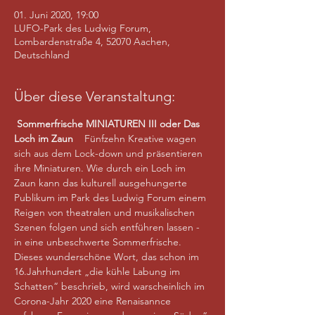
01. Juni 2020, 19:00
LUFO-Park des Ludwig Forum,
Lombardenstraße 4, 52070 Aachen,
Deutschland
Über diese Veranstaltung:
Sommerfrische MINIATUREN III
oder Das 
Loch im Zaun
    Fünfzehn Kreative wagen 
sich aus dem Lock-down und präsentieren 
ihre Miniaturen. Wie durch ein Loch im 
Zaun kann das kulturell ausgehungerte 
Publikum im Park des Ludwig Forum einem 
Reigen von theatralen und musikalischen 
Szenen folgen und sich entführen lassen - 
in eine unbeschwerte Sommerfrische. 
Dieses wunderschöne Wort, das schon im 
16.Jahrhundert „die kühle Labung im 
Schatten“ beschrieb, wird warscheinlich im 
Corona-Jahr 2020 eine Renaisannce 