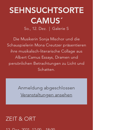
SEHNSUCHTSORTE
CAMUS´
So., 12. Dez.
  |  
Galerie S
Die Musikerin Sonja Mischor und die
Schauspielerin Mona Creutzer präsentieren
ihre musikalisch-literarische Collage aus
Albert Camus Essays, Dramen und
persönlichen Betrachtungen zu Licht und
Schatten.
Anmeldung abgeschlossen
Veranstaltungen ansehen
ZEIT & ORT
12. Dez. 2021, 17:00 – 18:00