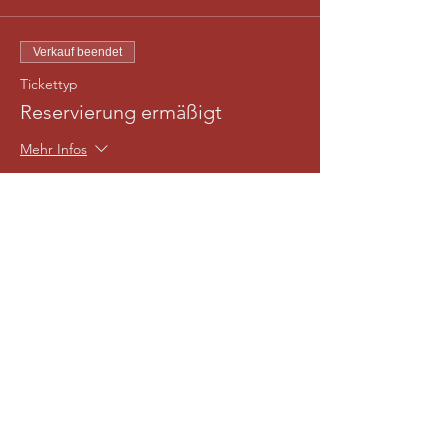
Verkauf beendet
Tickettyp
Reservierung ermäßigt
Mehr Infos
Preis
13,00 €
Diese Veranstaltung teilen