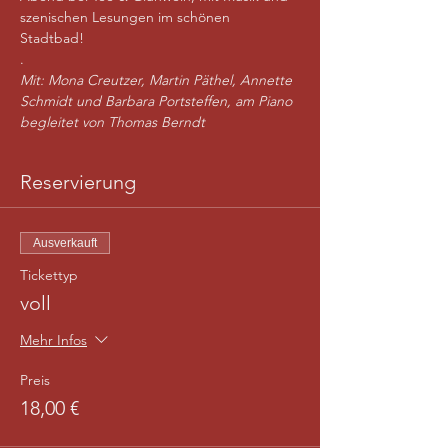
szenischen Lesungen im schönen 
Stadtbad! 

.
Mit: Mona Creutzer, Martin Päthel, Annette 
Schmidt und Barbara Portsteffen, am Piano 
begleitet von Thomas Berndt
Reservierung
Ausverkauft
Tickettyp
voll
Mehr Infos
Preis
18,00 €