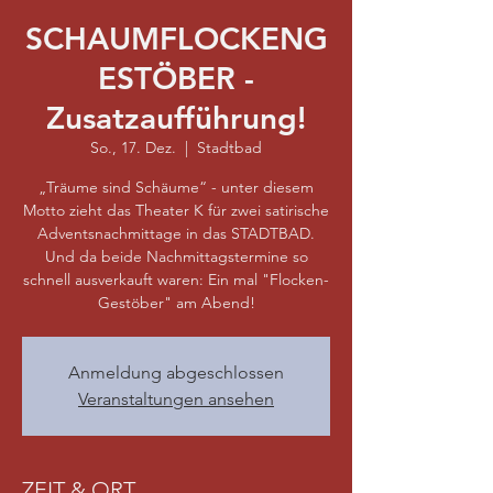
SCHAUMFLOCKENG
ESTÖBER -
Zusatzaufführung!
So., 17. Dez.
  |  
Stadtbad
„Träume sind Schäume“ - unter diesem
Motto zieht das Theater K für zwei satirische
Adventsnachmittage in das STADTBAD.
Und da beide Nachmittagstermine so
schnell ausverkauft waren: Ein mal "Flocken-
Gestöber" am Abend!
Anmeldung abgeschlossen
Veranstaltungen ansehen
ZEIT & ORT