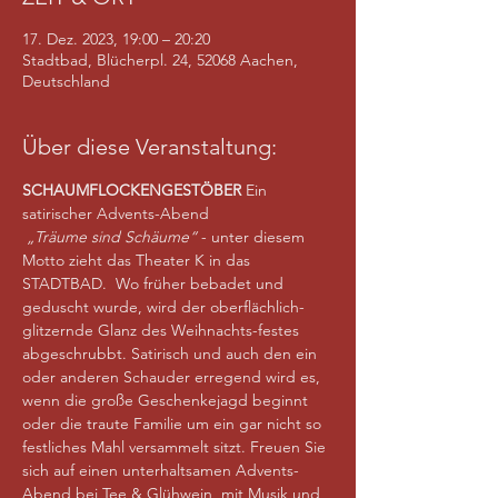
17. Dez. 2023, 19:00 – 20:20
Stadtbad, Blücherpl. 24, 52068 Aachen,
Deutschland
Über diese Veranstaltung:
SCHAUMFLOCKENGESTÖBER
 Ein 
satirischer Advents-Abend
„Träume sind Schäume“ 
- unter diesem 
Motto zieht das Theater K in das 
STADTBAD.  Wo früher bebadet und 
geduscht wurde, wird der oberflächlich-
glitzernde Glanz des Weihnachts-festes 
abgeschrubbt. Satirisch und auch den ein 
oder anderen Schauder erregend wird es, 
wenn die große Geschenkejagd beginnt 
oder die traute Familie um ein gar nicht so 
festliches Mahl versammelt sitzt. Freuen Sie 
sich auf einen unterhaltsamen Advents-
Abend bei Tee & Glühwein, mit Musik und 