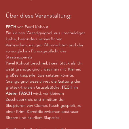
Über diese Veranstaltung:
PECH 
von Pavel Kohout
Ein kleines `Grandguignol´ aus unschuldiger 
Liebe, besonders verwerflichen 
Verbrechen, einigen Ohnmachten und der 
vorsorglichen Fürsorgepflicht des 
Staatsapparats.
Pavel Kohout beschreibt sein Stück als `Un 
petit grandguignol´, was man mit `Kleines 
großes Kasperle´ übersetzten könnte. 
Granguignol bezeichnet die Gattung der 
grotesk-trivialen Gruselstücke. 
PECH im 
Atelier PASCH 
wird, vor kleinem 
Zuschauerkreis und inmitten der 
Skulpturen von Clemes Pasch gespielt, zu 
einer Krimi-Komödie zwischen abstruser 
Sitcom und skurilem Slapstick.
