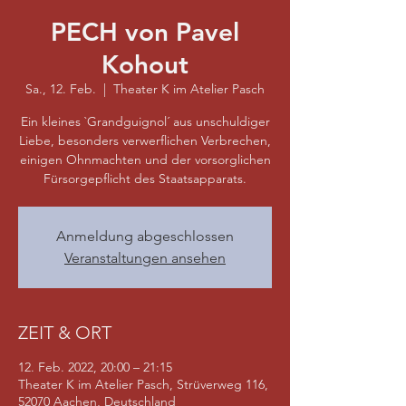
PECH von Pavel
Kohout
Sa., 12. Feb.
  |  
Theater K im Atelier Pasch
Ein kleines `Grandguignol´ aus unschuldiger
Liebe, besonders verwerflichen Verbrechen,
einigen Ohnmachten und der vorsorglichen
Fürsorgepflicht des Staatsapparats.
Anmeldung abgeschlossen
Veranstaltungen ansehen
ZEIT & ORT
12. Feb. 2022, 20:00 – 21:15
Theater K im Atelier Pasch, Strüverweg 116,
52070 Aachen, Deutschland