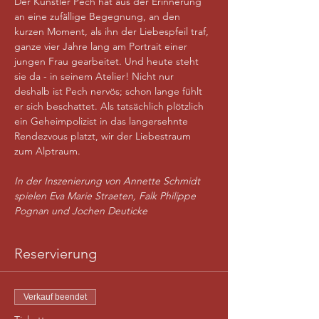
Der Künstler Pech hat aus der Erinnerung 
an eine zufällige Begegnung, an den 
kurzen Moment, als ihn der Liebespfeil traf, 
ganze vier Jahre lang am Portrait einer 
jungen Frau gearbeitet. Und heute steht 
sie da - in seinem Atelier! Nicht nur 
deshalb ist Pech nervös; schon lange fühlt 
er sich beschattet. Als tatsächlich plötzlich 
ein Geheimpolizist in das langersehnte 
Rendezvous platzt, wir der Liebestraum 
zum Alptraum.

In der Inszenierung von Annette Schmidt 
spielen Eva Marie Straeten, Falk Philippe 
Pognan und Jochen Deuticke
Reservierung
Verkauf beendet