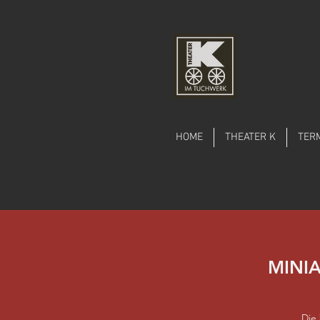
HOME
THEATER K
TER
MINIA
Die