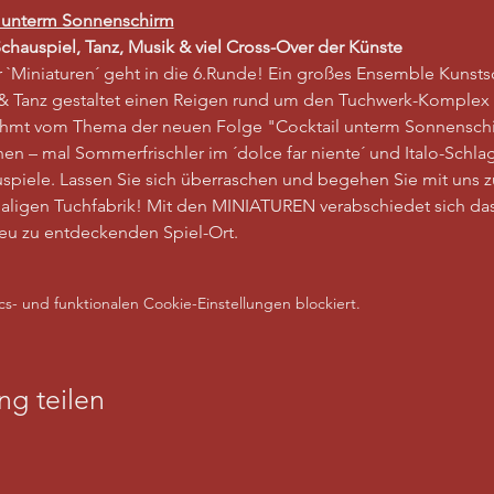
l unterm Sonnenschirm
chauspiel, Tanz, Musik & viel Cross-Over der Künste
r `Miniaturen´ geht in die 6.Runde! Ein großes Ensemble Kunsts
& Tanz gestaltet einen Reigen rund um den Tuchwerk-Komplex 
rahmt vom Thema der neuen Folge "Cocktail unterm Sonnenschi
n – mal Sommerfrischler im ´dolce far niente´ und Italo-Schlag
uspiele. Lassen Sie sich überraschen und begehen Sie mit uns z
aligen Tuchfabrik! Mit den MINIATUREN verabschiedet sich da
neu zu entdeckenden Spiel-Ort.
- und funktionalen Cookie-Einstellungen blockiert.
ng teilen