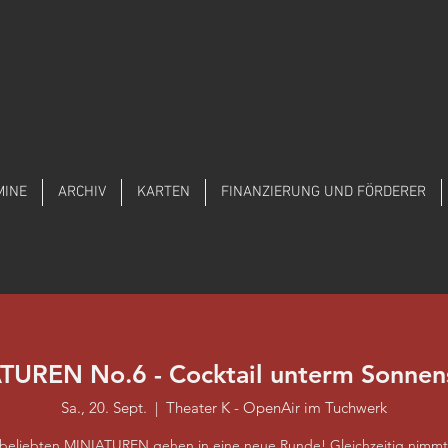
MINE
ARCHIV
KARTEN
FINANZIERUNG UND FÖRDERER
TUREN No.6 - Cocktail unterm Sonnen
Sa., 20. Sept.
  |  
Theater K - OpenAir im Tuchwerk
 beliebten MINIATUREN gehen in eine neue Runde! Gleichzeitig nimmt