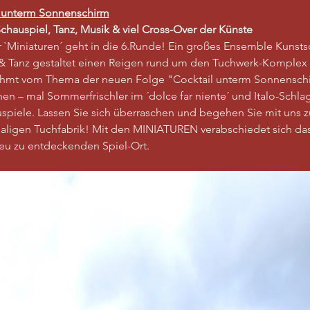
l unterm Sonnenschirm
chauspiel, Tanz, Musik & viel Cross-Over der Künste
r `Miniaturen´ geht in die 6.Runde! Ein großes Ensemble Kunsts
& Tanz gestaltet einen Reigen rund um den Tuchwerk-Komplex 
rahmt vom Thema der neuen Folge "Cocktail unterm Sonnenschi
n – mal Sommerfrischler im ´dolce far niente´ und Italo-Schlag
uspiele. Lassen Sie sich überraschen und begehen Sie mit uns z
aligen Tuchfabrik! Mit den MINIATUREN verabschiedet sich da
neu zu entdeckenden Spiel-Ort.