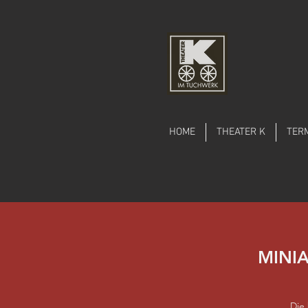
HOME
THEATER K
TER
MINIA
Die