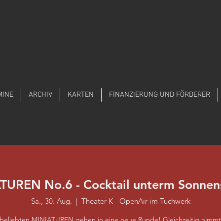
MINE
ARCHIV
KARTEN
FINANZIERUNG UND FÖRDERER
TUREN No.6 - Cocktail unterm Sonnen
Sa., 30. Aug.
  |  
Theater K - OpenAir im Tuchwerk
 beliebten MINIATUREN gehen in eine neue Runde! Gleichzeitig nimmt