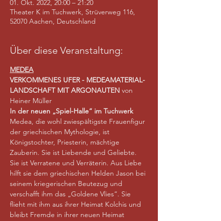
01. Okt. 2022, 20:00 – 21:20
Theater K im Tuchwerk, Strüverweg 116,
52070 Aachen, Deutschland
Über diese Veranstaltung:
MEDEA
VERKOMMENES UFER - MEDEAMATERIAL- 
LANDSCHAFT MIT ARGONAUTEN
 von 
Heiner Müller
In der neuen „Spiel-Halle“ im Tuchwerk
Medea, die wohl zwiespältigste Frauenfigur 
der griechischen Mythologie, ist 
Königstochter, Priesterin, mächtige 
Zauberin. Sie ist Liebende und Geliebte. 
Sie ist Verratene und Verräterin. Aus Liebe 
hilft sie dem griechischen Helden Jason bei 
seinem kriegerischen Beutezug und 
verschafft ihm das „Goldene Vlies“. Sie 
flieht mit ihm aus ihrer Heimat Kolchis und 
bleibt Fremde in ihrer neuen Heimat 