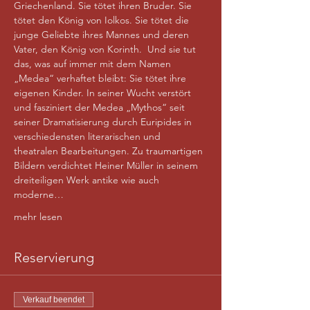
Griechenland. Sie tötet ihren Bruder. Sie 
tötet den König von Iolkos. Sie tötet die 
junge Geliebte ihres Mannes und deren 
Vater, den König von Korinth.  Und sie tut 
das, was auf immer mit dem Namen 
„Medea“ verhaftet bleibt: Sie tötet ihre 
eigenen Kinder. In seiner Wucht verstört 
und fasziniert der Medea „Mythos“ seit 
seiner Dramatisierung durch Euripides in 
verschiedensten literarischen und 
theatralen Bearbeitungen. Zu traumartigen 
Bildern verdichtet Heiner Müller in seinem 
dreiteiligen Werk antike wie auch 
moderne…
mehr lesen
Reservierung
Verkauf beendet