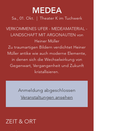
MEDEA
Sa., 01. Okt.
  |  
Theater K im Tuchwerk
VERKOMMENES UFER - MEDEAMATERIAL -
LANDSCHAFT MIT ARGONAUTEN von
Heiner Müller
Zu traumartigen Bildern verdichtet Heiner
Müller antike wie auch moderne Elemente,
in denen sich die Wechselwirkung von
Gegenwart, Vergangenheit und Zukunft
kristallisieren.
Anmeldung abgeschlossen
Veranstaltungen ansehen
ZEIT & ORT