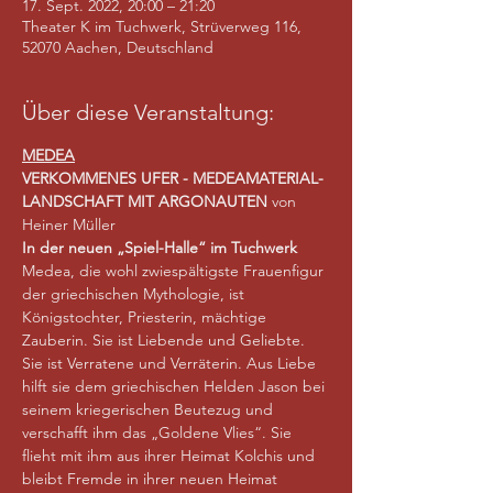
17. Sept. 2022, 20:00 – 21:20
Theater K im Tuchwerk, Strüverweg 116,
52070 Aachen, Deutschland
Über diese Veranstaltung:
MEDEA
VERKOMMENES UFER - MEDEAMATERIAL- 
LANDSCHAFT MIT ARGONAUTEN
 von 
Heiner Müller
In der neuen „Spiel-Halle“ im Tuchwerk
Medea, die wohl zwiespältigste Frauenfigur 
der griechischen Mythologie, ist 
Königstochter, Priesterin, mächtige 
Zauberin. Sie ist Liebende und Geliebte. 
Sie ist Verratene und Verräterin. Aus Liebe 
hilft sie dem griechischen Helden Jason bei 
seinem kriegerischen Beutezug und 
verschafft ihm das „Goldene Vlies“. Sie 
flieht mit ihm aus ihrer Heimat Kolchis und 
bleibt Fremde in ihrer neuen Heimat 