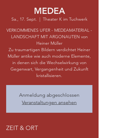
MEDEA
Sa., 17. Sept.
  |  
Theater K im Tuchwerk
VERKOMMENES UFER - MEDEAMATERIAL -
LANDSCHAFT MIT ARGONAUTEN von
Heiner Müller
Zu traumartigen Bildern verdichtet Heiner
Müller antike wie auch moderne Elemente,
in denen sich die Wechselwirkung von
Gegenwart, Vergangenheit und Zukunft
kristallisieren.
Anmeldung abgeschlossen
Veranstaltungen ansehen
ZEIT & ORT