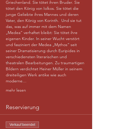
Griechenland. Sie tötet ihren Bruder. Sie 
tötet den König von Iolkos. Sie tötet die 
junge Geliebte ihres Mannes und deren 
Vater, den König von Korinth.  Und sie tut 
das, was auf immer mit dem Namen 
„Medea“ verhaftet bleibt: Sie tötet ihre 
eigenen Kinder. In seiner Wucht verstört 
und fasziniert der Medea „Mythos“ seit 
seiner Dramatisierung durch Euripides in 
verschiedensten literarischen und 
theatralen Bearbeitungen. Zu traumartigen 
Bildern verdichtet Heiner Müller in seinem 
dreiteiligen Werk antike wie auch 
moderne…
mehr lesen
Reservierung
Verkauf beendet