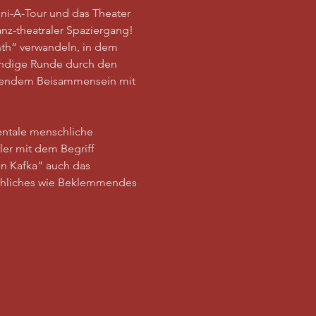
ni-A-Tour und das Theater 
nz-theatraler Spaziergang!
nth“ verwandeln, in dem 
ündige Runde durch den 
ießendem Beisammensein mit 
entale menschliche 
er mit dem Begriff 
n Kafka“ auch das 
üchliches wie Beklemmendes 