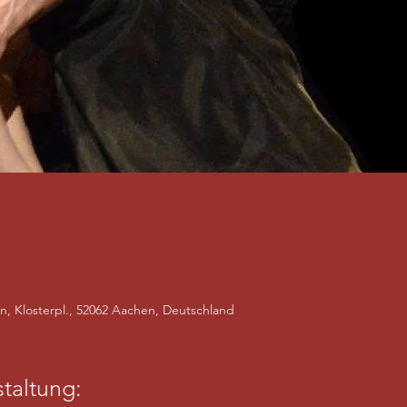
en, Klosterpl., 52062 Aachen, Deutschland
taltung: