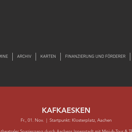
MINE
ARCHIV
KARTEN
FINANZIERUNG UND FÖRDERER
KAFKAESKEN
Fr., 01. Nov.
  |  
Startpunkt: Klosterplatz, Aachen
z-theatraler Spaziergang durch Aachens Innenstadt mit Mini-A-Tour & T