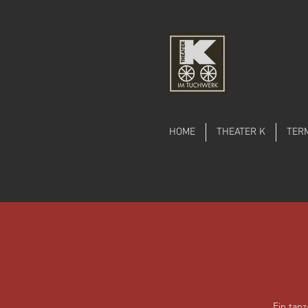
HOME
THEATER K
TER
Ein tan