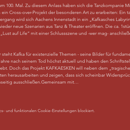
 zum 100. Mal. Zu diesem Anlass haben sich die Tanzkompanie Mi
in Cross-over-Projekt der besonderen Art zu erarbeiten: Ein ta
ergang wird sich Aachens Innenstadt in ein „Kafkasches Labyri
eder neue Szenarien aus Tanz & Theater eröffnen. Die ca. 1st
 „Lust auf Life“ mit einer Schlussszene und -wer mag- anschl
steht Kafka für existenzielle Themen - seine Bilder für fundam
ahre nach seinem Tod höchst aktuell und haben den Schriftstell
rlebt. Doch das Projekt KAFKAESKEN will neben dem „tragische
lten herausarbeiten und zeigen, dass sich scheinbar Widerspr
nseitig ausschließen.Gemeinsam mit…
- und funktionalen Cookie-Einstellungen blockiert.