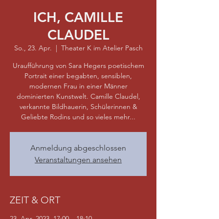
ICH, CAMILLE
CLAUDEL
So., 23. Apr.
  |  
Theater K im Atelier Pasch
Uraufführung von Sara Hegers poetischem
Portrait einer begabten, sensiblen,
modernen Frau in einer Männer
dominierten Kunstwelt. Camille Claudel,
verkannte Bildhauerin, Schülerinnen &
Geliebte Rodins und so vieles mehr...
Anmeldung abgeschlossen
Veranstaltungen ansehen
ZEIT & ORT
23. Apr. 2023, 17:00 – 18:10