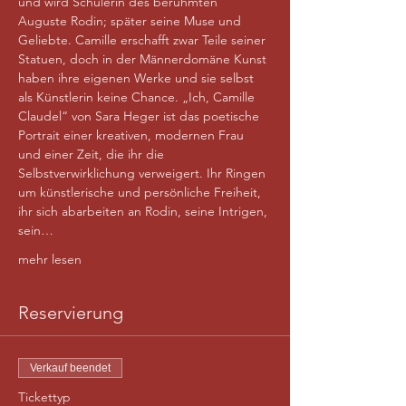
und wird Schülerin des berühmten 
Auguste Rodin; später seine Muse und 
Geliebte. Camille erschafft zwar Teile seiner 
Statuen, doch in der Männerdomäne Kunst 
haben ihre eigenen Werke und sie selbst 
als Künstlerin keine Chance. „Ich, Camille 
Claudel“ von Sara Heger ist das poetische 
Portrait einer kreativen, modernen Frau 
und einer Zeit, die ihr die 
Selbstverwirklichung verweigert. Ihr Ringen 
um künstlerische und persönliche Freiheit, 
ihr sich abarbeiten an Rodin, seine Intrigen, 
sein…
mehr lesen
Reservierung
Verkauf beendet
Tickettyp