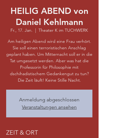
HEILIG ABEND von
Daniel Kehlmann
Fr., 17. Jan.
  |  
Theater K im TUCHWERK
Am heiligen Abend wird eine Frau verhört.
Sie soll einen terroristischen Anschlag
geplant haben. Um Mitternacht soll er in die
Tat umgesetzt werden. Aber was hat die
Professorin für Philosophie mit
dschihadistischem Gedankengut zu tun?
Die Zeit läuft! Keine Stille Nacht.
Anmeldung abgeschlossen
Veranstaltungen ansehen
ZEIT & ORT