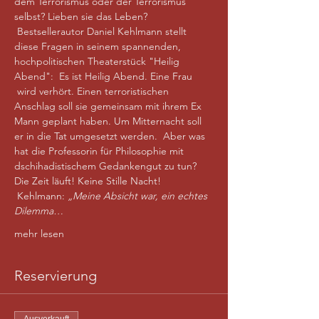
dem Terrorismus oder der Terrorismus 
selbst? Lieben sie das Leben? 
 Bestsellerautor Daniel Kehlmann stellt 
diese Fragen in seinem spannenden, 
hochpolitischen Theaterstück "Heilig 
Abend":  Es ist Heilig Abend. Eine Frau 
 wird verhört. Einen terroristischen 
Anschlag soll sie gemeinsam mit ihrem Ex 
Mann geplant haben. Um Mitternacht soll 
er in die Tat umgesetzt werden.  Aber was 
hat die Professorin für Philosophie mit 
dschihadistischem Gedankengut zu tun? 
Die Zeit läuft! Keine Stille Nacht!  
 Kehlmann: 
„Meine Absicht war, ein echtes 
Dilemma…
mehr lesen
Reservierung