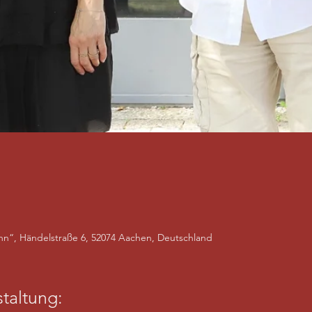
hn“, Händelstraße 6, 52074 Aachen, Deutschland
taltung: