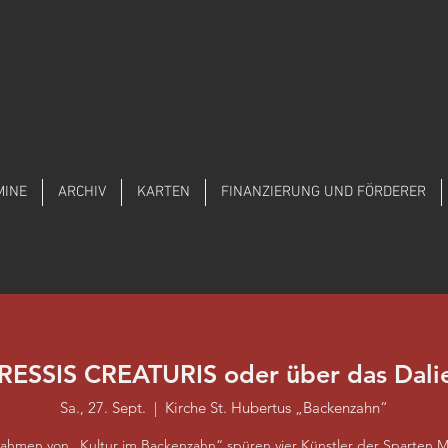
MINE
ARCHIV
KARTEN
FINANZIERUNG UND FÖRDERER
RESSIS CREATURIS oder über das Dali
Sa., 27. Sept.
  |  
Kirche St. Hubertus „Backenzahn“
ahmen von „Kultur im Backenzahn“ spüren vier Künstler der Sparten M