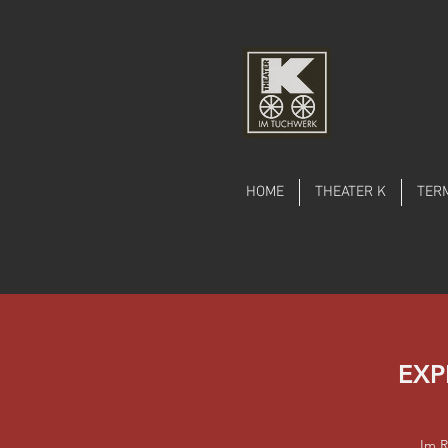
HOME
THEATER K
TER
EXP
Im R