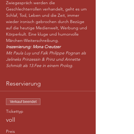
Zwiegespräch werden die 
Geschlechterrollen verhandelt, geht es um 
Schlaf, Tod, Leben und die Zeit, immer 
wieder ironisch gebrochen durch Bezüge 
auf die heutige Medienwelt, Werbung und 
Körperkult. Eine kluge und humorvolle 
Märchen-Weiterschreibung.
Inszenierung: Mona Creutzer
Mit Paula Luy und Falk Philippe Pognan als 
Jelineks Prinzessin & Prinz und Annette 
Schmidt als 13.Fee in einem Prolog.
Reservierung
Verkauf beendet
Tickettyp
voll
Preis