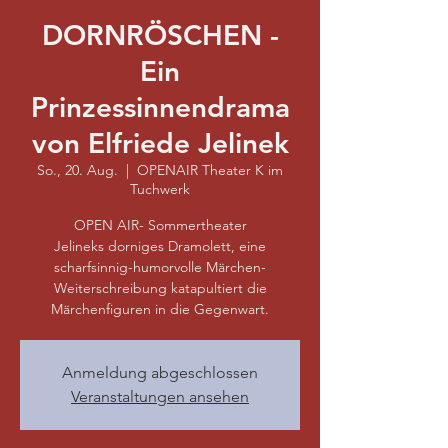
DORNRÖSCHEN -
Ein
Prinzessinnendrama
von Elfriede Jelinek
So., 20. Aug.
  |  
OPENAIR Theater K im
Tuchwerk
OPEN AIR- Sommertheater
Jelineks dorniges Dramolett, eine
scharfsinnig-humorvolle Märchen-
Weiterschreibung katapultiert die
Märchenfiguren in die Gegenwart.
Anmeldung abgeschlossen
Veranstaltungen ansehen