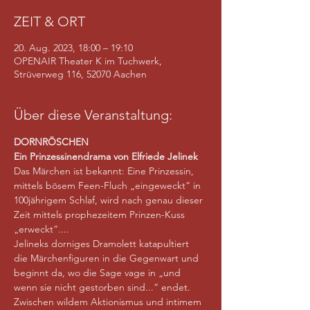
ZEIT & ORT
20. Aug. 2023, 18:00 – 19:10
OPENAIR Theater K im Tuchwerk,
Strüverweg 116, 52070 Aachen
Über diese Veranstaltung:
DORNRÖSCHEN
Ein Prinzessinendrama von Elfriede Jelinek  
Das Märchen ist bekannt: Eine Prinzessin, 
mittels bösem Feen-Fluch „eingeweckt“ in 
100jährigem Schlaf, wird nach genau dieser 
Zeit mittels prophezeitem Prinzen-Kuss 
„erweckt“.... 
Jelineks dorniges Dramolett katapultiert 
die Märchenfiguren in die Gegenwart und 
beginnt da, wo die Sage vage in „und 
wenn sie nicht gestorben sind...“ endet. 
Zwischen wildem Aktionismus und intimem 