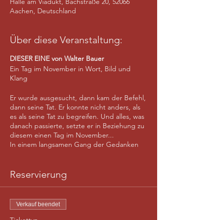
Halle am Viadukt, Bachstraße 20, 52066
Aachen, Deutschland
Über diese Veranstaltung:
DIESER EINE von Walter Bauer
Ein Tag im November in Wort, Bild und
Klang
Er wurde ausgesucht, dann kam der Befehl,
dann seine Tat. Er konnte nicht anders, als
es als seine Tat zu begreifen. Und alles, was
danach passierte, setzte er in Beziehung zu
diesem einen Tag im November...
In einem langsamen Gang der Gedanken
entblättern sich Zusammenhänge von
Schuld, Verantwortung, Gedenken und
münden in einem Versuch der
Reservierung
Wiedergutmachung.
In der multimedialen Inszenierung aus
Verkauf beendet
Schauspiel, Musik und Videoprojektionen