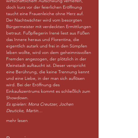
wirtschaftlichem Aufschwung verhelfen, 
doch kurz vor der feierlichen Eröffnung 
taucht eine Frauenleiche ohne Herz auf. 
Der Nachtwächter wird vom besorgten 
Bürgermeister mit verdeckten Ermittlungen 
betraut. Fußpflegerin Irené liest aus Füßen 
das Innere heraus und Florentina, die 
eigentlich autark und frei in den Sümpfen 
leben wollte, wird von dem geheimnisvollen 
Fremden angezogen, der plötzlich in der 
Kleinstadt auftaucht ist. Dieser verspricht 
eine Berührung, die keine Trennung kennt 
und eine Liebe, in der man sich auflösen 
wird. Bei der Eröffnung des 
Einkaufszentrums kommt es schließlich zum 
Showdown.
Es spielen: Mona Creutzer, Jochen 
Deuticke, Martin…
mehr lesen