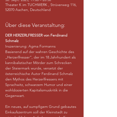
Theater K im TUCHWERK , Strüverweg 116,
52070 Aachen, Deutschland
Über diese Veranstaltung:
DER HERZERLFRESSER von Ferdinand 
Schmalz
Inszenierung: Agma Formanns
Basierend auf der wahren Geschichte des 
„Herzerlfresser“, der im 18.Jahrhundert als 
kannibalistischer Mörder zum Schrecken 
der Steiermark wurde, versetzt der 
österreichische Autor Ferdinand Schmalz 
den Mythos des Herzerlfressers mit 
Sprachwitz, schwarzem Humor und einer 
wohldosierten Kapitalismuskritik in die 
Gegenwart.
Ein neues, auf sumpfigem Grund gebautes 
Einkaufszentrum soll der Kleinstadt zu 