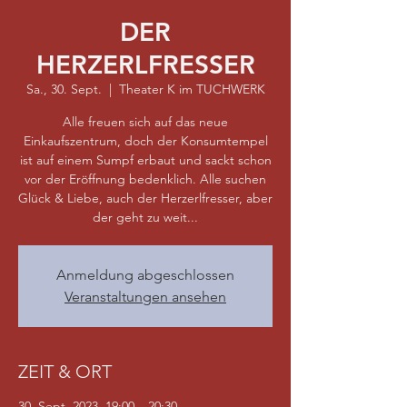
DER
HERZERLFRESSER
Sa., 30. Sept.
  |  
Theater K im TUCHWERK
Alle freuen sich auf das neue
Einkaufszentrum, doch der Konsumtempel
ist auf einem Sumpf erbaut und sackt schon
vor der Eröffnung bedenklich. Alle suchen
Glück & Liebe, auch der Herzerlfresser, aber
der geht zu weit...
Anmeldung abgeschlossen
Veranstaltungen ansehen
ZEIT & ORT
30. Sept. 2023, 19:00 – 20:30