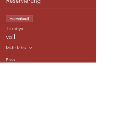
Reservierung
Ausverkauft
Tickettyp
voll
Mehr Infos
Preis
18,00 €
Diese Veranstaltung ist ausverkauft
Diese Veranstaltung teilen