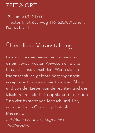
ZEIT & ORT
12. Juni 2021, 21:00
Theater K, Strüverweg 116, 52070 Aachen,
Deutschland
Über diese Veranstaltung:
Fernab in einem einsamen Tal haust in 
einem verwahrlosten Anwesen eine alte 
Frau, als Hexe verschrien. Wenn sie ihre 
leidenschaftlich gelebte Vergangenheit 
rekapituliert, monologisiert sie vom Glück 
und von der Liebe, von der echten und der 
falschen Freiheit. Philosophierend über den 
Sinn der Existenz von Mensch und Tier, 
wetzt sie beim Glockengeläute ihr 
Messer…. 
mit Mona Creutzer,  Regie: Eva 
Weißenböck 