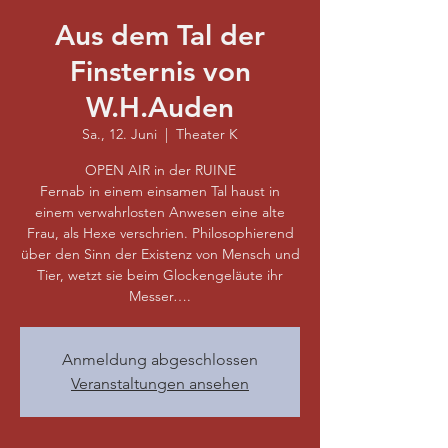
Aus dem Tal der
Finsternis von
W.H.Auden
Sa., 12. Juni
  |  
Theater K
OPEN AIR in der RUINE
Fernab in einem einsamen Tal haust in
einem verwahrlosten Anwesen eine alte
Frau, als Hexe verschrien. Philosophierend
über den Sinn der Existenz von Mensch und
Tier, wetzt sie beim Glockengeläute ihr
Messer….
Anmeldung abgeschlossen
Veranstaltungen ansehen