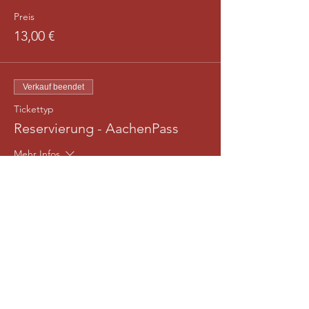
Preis
13,00 €
Verkauf beendet
Tickettyp
Reservierung - AachenPass
Mehr Infos
Preis
6,50 €
Diese Veranstaltung teilen