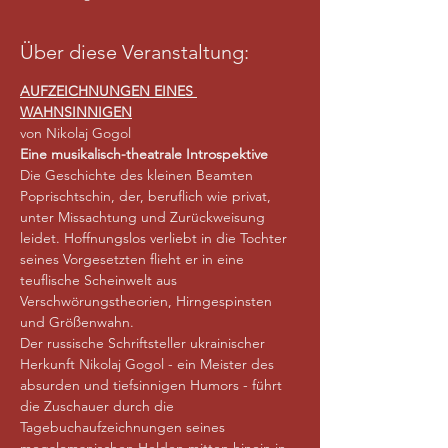
Über diese Veranstaltung:
AUFZEICHNUNGEN EINES 
WAHNSINNIGEN
von Nikolaj Gogol
Eine musikalisch-theatrale Introspektive
Die Geschichte des kleinen Beamten 
Poprischtschin, der, beruflich wie privat, 
unter Missachtung und Zurückweisung 
leidet. Hoffnungslos verliebt in die Tochter 
seines Vorgesetzten flieht er in eine 
teuflische Scheinwelt aus 
Verschwörungstheorien, Hirngespinsten 
und Größenwahn.
Der russische Schriftsteller ukrainischer 
Herkunft Nikolaj Gogol - ein Meister des 
absurden und tiefsinnigen Humors - führt 
die Zuschauer durch die 
Tagebuchaufzeichnungen seines 