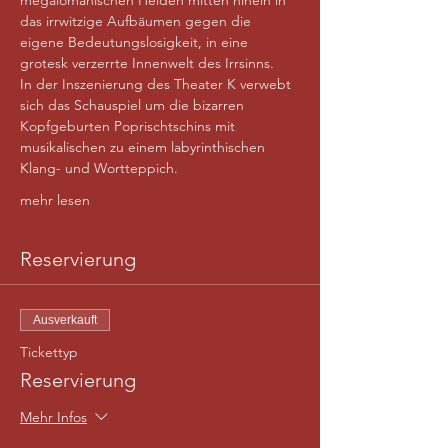
megalomanischen Helden mitten hinein in 
das irrwitzige Aufbäumen gegen die 
eigene Bedeutungslosigkeit, in eine 
grotesk verzerrte Innenwelt des Irrsinns.
In der Inszenierung des Theater K verwebt 
sich das Schauspiel um die bizarren 
Kopfgeburten Poprischtschins mit 
musikalischen zu einem labyrinthischen 
Klang- und Wortteppich.
mehr lesen
Reservierung
Ausverkauft
Tickettyp
Reservierung
Mehr Infos