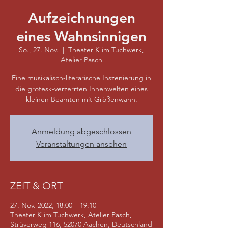
Aufzeichnungen
eines Wahnsinnigen
So., 27. Nov.
  |  
Theater K im Tuchwerk,
Atelier Pasch
Eine musikalisch-literarische Inszenierung in
die grotesk-verzerrten Innenwelten eines
kleinen Beamten mit Größenwahn.
Anmeldung abgeschlossen
Veranstaltungen ansehen
ZEIT & ORT
27. Nov. 2022, 18:00 – 19:10
Theater K im Tuchwerk, Atelier Pasch,
Strüverweg 116, 52070 Aachen, Deutschland